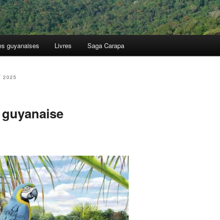
es guyanaises
Livres
Saga Carapa
T 2025
t guyanaise