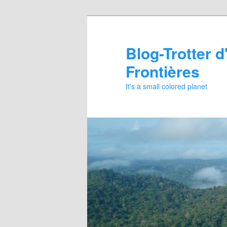
Aller
Aller
au
au
contenu
contenu
Blog-Trotter d
principal
secondaire
Frontières
It's a small colored planet