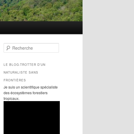
R
e
c
h
LE BLOG-TROTTER D’UN
e
NATURALISTE SANS
r
c
FRONTIÈRES
h
Je suis un scientifique spécialiste
e
des écosystèmes forestiers
tropicaux.