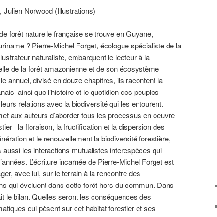
, Julien Norwood (Illustrations)
de forêt naturelle française se trouve en Guyane,
Suriname ? Pierre-Michel Forget, écologue spécialiste de la
ustrateur naturaliste, embarquent le lecteur à la
urelle de la forêt amazonienne et de son écosystème
 annuel, divisé en douze chapitres, ils racontent la
ais, ainsi que l’histoire et le quotidien des peuples
eurs relations avec la biodiversité qui les entourent.
met aux auteurs d’aborder tous les processus en oeuvre
er : la floraison, la fructification et la dispersion des
nération et le renouvellement la biodiversité forestière,
is aussi les interactions mutualistes interespèces qui
d’années. L’écriture incarnée de Pierre-Michel Forget est
ger, avec lui, sur le terrain à la rencontre des
ions qui évoluent dans cette forêt hors du commun. Dans
fait le bilan. Quelles seront les conséquences des
tiques qui pèsent sur cet habitat forestier et ses