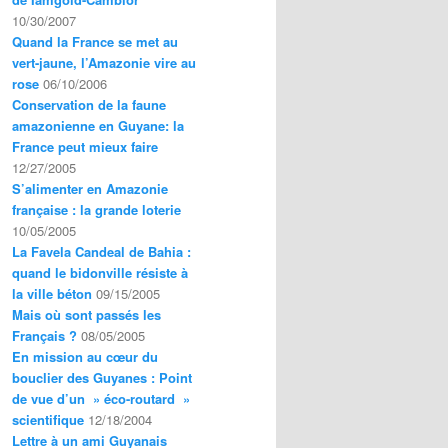
10/30/2007
Quand la France se met au
vert-jaune, l’Amazonie vire au
rose
06/10/2006
Conservation de la faune
amazonienne en Guyane: la
France peut mieux faire
12/27/2005
S’alimenter en Amazonie
française : la grande loterie
10/05/2005
La Favela Candeal de Bahia :
quand le bidonville résiste à
la ville béton
09/15/2005
Mais où sont passés les
Français ?
08/05/2005
En mission au cœur du
bouclier des Guyanes : Point
de vue d’un » éco-routard »
scientifique
12/18/2004
Lettre à un ami Guyanais