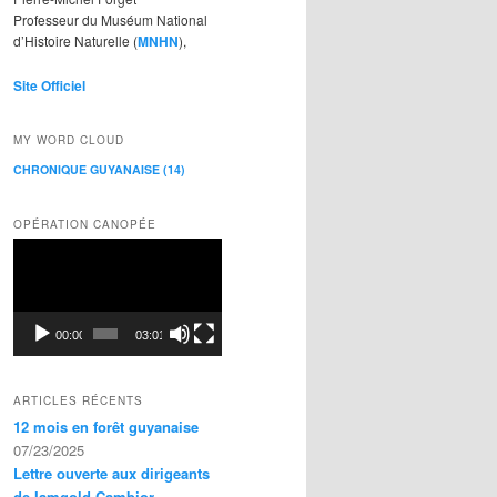
Professeur du Muséum National
d’Histoire Naturelle (
MNHN
),
Site Officiel
MY WORD CLOUD
CHRONIQUE GUYANAISE
(14)
OPÉRATION CANOPÉE
Lecteur
vidéo
00:00
03:01
ARTICLES RÉCENTS
12 mois en forêt guyanaise
07/23/2025
Lettre ouverte aux dirigeants
de Iamgold-Cambior