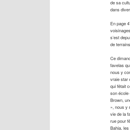
de sa cult
dans diver
En page 47
voisinages 
s’est depu
de terrain
Ce dimanc
favelas qu
nous y con
vraie star
qui fêtait
son école 
Brown, une
», nous y 
vie de la f
rue pour f
Bahia, les