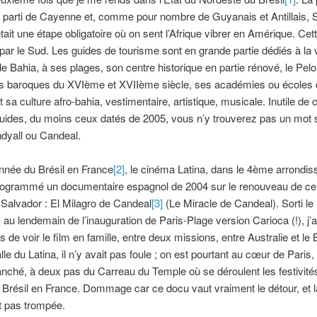
ais parti de Cayenne et, comme pour nombre de Guyanais et Antillais, 
tait une étape obligatoire où on sent l’Afrique vibrer en Amérique. Cette
par le Sud. Les guides de tourisme sont en grande partie dédiés à la v
e Bahia, à ses plages, son centre historique en partie rénové, le Pelo
es baroques du XVIème et XVIIème siècle, ses académies ou écoles 
t sa culture afro-bahia, vestimentaire, artistique, musicale. Inutile de
uides, du moins ceux datés de 2005, vous n’y trouverez pas un mot s
dyall ou Candeal.
nnée du Brésil en France
[2]
, le cinéma Latina, dans le 4ème arrondi
programmé un documentaire espagnol de 2004 sur le renouveau de ce 
Salvador : El Milagro de Candeal
[3]
(Le Miracle de Candeal). Sorti le 1
 au lendemain de l’inauguration de Paris-Plage version Carioca (!), j’ai
 de voir le film en famille, entre deux missions, entre Australie et le 
le du Latina, il n’y avait pas foule ; on est pourtant au cœur de Paris,
nché, à deux pas du Carreau du Temple où se déroulent les festivité
 Brésil en France. Dommage car ce docu vaut vraiment le détour, et la
it pas trompée.