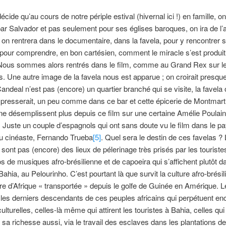
écide qu’au cours de notre périple estival (hivernal ici !) en famille, 
par Salvador et pas seulement pour ses églises baroques, on ira de l’
, on rentrera dans le documentaire, dans la favela, pour y rencontrer 
 pour comprendre, en bon cartésien, comment le miracle s’est produit
Nous sommes alors rentrés dans le film, comme au Grand Rex sur l
. Une autre image de la favela nous est apparue ; on croirait presqu
Candeal n’est pas (encore) un quartier branché qui se visite, la favela o
resserait, un peu comme dans ce bar et cette épicerie de Montmart
 ne désemplissent plus depuis ce film sur une certaine Amélie Poulain
i. Juste un couple d’espagnols qui ont sans doute vu le film dans le p
du cinéaste, Fernando Trueba
[5]
. Quel sera le destin de ces favelas ?
 sont pas (encore) des lieux de pélerinage très prisés par les touriste
os de musiques afro-brésilienne et de capoeira qui s’affichent plutôt d
Bahia, au Pelourinho. C’est pourtant là que survit la culture afro-brésil
ure d’Afrique « transportée » depuis le golfe de Guinée en Amérique. L
les derniers descendants de ces peuples africains qui perpétuent en
culturelles, celles-là même qui attirent les touristes à Bahia, celles qui 
, sa richesse aussi, via le travail des esclaves dans les plantations d