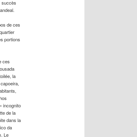
ec succès
Candeal.
opos de ces
quartier
es portions
e ces
 pousada
oilée, la
 capoeira,
abitants,
nhos
« incognito
te de la
uite dans la
rico da
m. Le