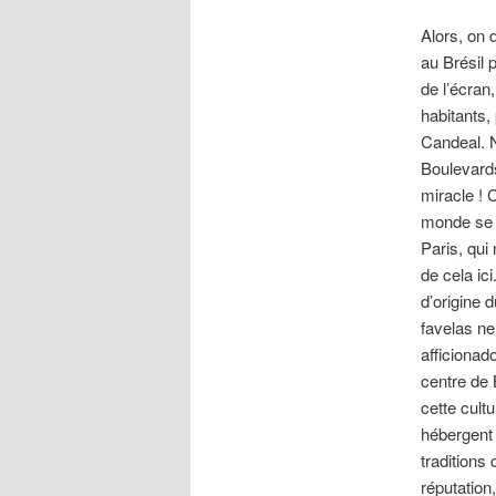
Alors, on d
au Brésil 
de l’écran
habitants,
Candeal. 
Boulevards
miracle ! 
monde se p
Paris, qui
de cela ic
d’origine 
favelas ne
afficionad
centre de 
cette cult
hébergent 
traditions 
réputation