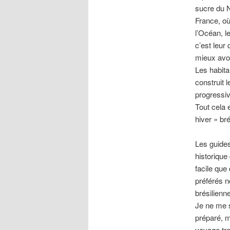
sucre du N
France, où
l’Océan, le
c’est leur 
mieux avoi
Les habitan
construit l
progressiv
Tout cela 
hiver » bré
Les guides
historique
facile que
préférés n
brésilienn
Je ne me s
préparé, m
voyage tro