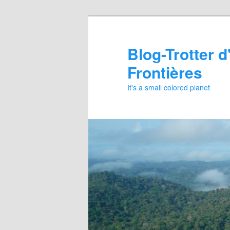
Aller
au
contenu
Blog-Trotter d
principal
Frontières
It's a small colored planet