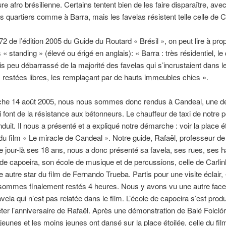
ure afro brésilienne. Certains tentent bien de les faire disparaître, av
s quartiers comme à Barra, mais les favelas résistent telle celle de 
2 de l’édition 2005 du Guide du Routard « Brésil », on peut lire à pr
« standing » (élevé ou érigé en anglais): « Barra : très résidentiel, le 
is peu débarrassé de la majorité des favelas qui s’incrustaient dans l
s restées libres, les remplaçant par de hauts immeubles chics ».
he 14 août 2005, nous nous sommes donc rendus à Candeal, une d
i font de la résistance aux bétonneurs. Le chauffeur de taxi de notre
duit. Il nous a présenté et a expliqué notre démarche : voir la place ét
 du film « Le miracle de Candeal ». Notre guide, Rafaël, professeur de
 ce jour-là ses 18 ans, nous a donc présenté sa favela, ses rues, ses h
de capoeira, son école de musique et de percussions, celle de Carli
 autre star du film de Fernando Trueba. Partis pour une visite éclair, 
sommes finalement restés 4 heures. Nous y avons vu une autre facet
avela qui n’est pas relatée dans le film. L’école de capoeira s’est prod
êter l’anniversaire de Rafaël. Après une démonstration de Balé Folcló
 jeunes et les moins jeunes ont dansé sur la place étoilée, celle du fil