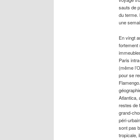
sauts de p
du terme. 
une semai
En vingt an
fortement 
immeubles 
Paris intr
(même l’Of
pour se re
Flamengo.
géographie
Atlantica,
restes de f
grand-cho
péri-urbain
sont pas b
tropicale, 