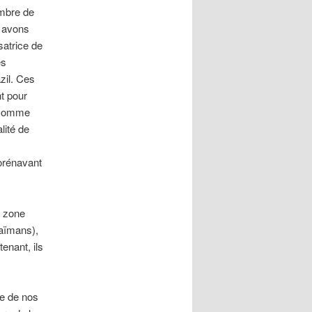
embre de
s avons
satrice de
es
zil. Ces
nt pour
s comme
lité de
dorénavant
e zone
caïmans),
enant, ils
re de nos