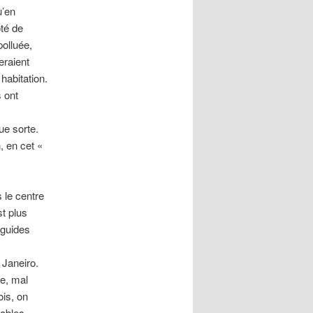
u’en
oté de
polluée,
eraient
habitation.
s ont
ue sorte.
, en cet «
 le centre
st plus
 guides
 Janeiro.
e, mal
ois, on
rables