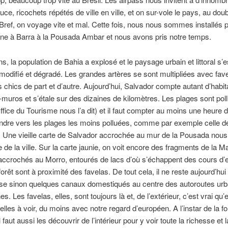
uce, ricochets répétés de ville en ville, et on sur-vole le pays, au dou
Bref, on voyage vite et mal. Cette fois, nous nous sommes installés 
ne à Barra à la Pousada Ambar et nous avons pris notre temps.
s, la population de Bahia a explosé et le paysage urbain et littoral s’e
modifié et dégradé. Les grandes artères se sont multipliées avec fave
chics de part et d’autre. Aujourd’hui, Salvador compte autant d’habi
a-muros et s’étale sur des dizaines de kilomètres. Les plages sont pol
fice du Tourisme nous l’a dit) et il faut compter au moins une heure 
ndre vers les plages les moins polluées, comme par exemple celle d
 Une vieille carte de Salvador accrochée au mur de la Pousada nous
 de la ville. Sur la carte jaunie, on voit encore des fragments de la M
 accrochés au Morro, entourés de lacs d’où s’échappent des cours d’
orêt sont à proximité des favelas. De tout cela, il ne reste aujourd’hui
se sinon quelques canaux domestiqués au centre des autoroutes urb
es. Les favelas, elles, sont toujours là et, de l’extérieur, c’est vrai qu’
elles à voir, du moins avec notre regard d’européen. A l’instar de la fo
il faut aussi les découvrir de l’intérieur pour y voir toute la richesse et 