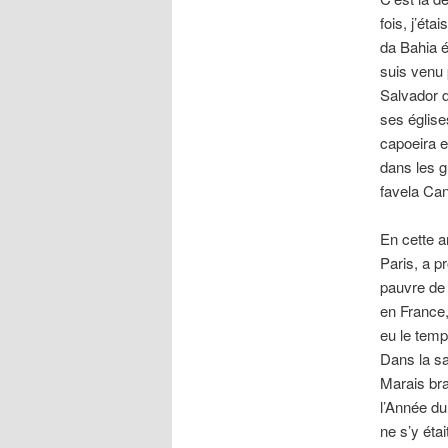
fois, j’ét
da Bahia é
suis venu 
Salvador d
ses églis
capoeira e
dans les g
favela Can
En cette a
Paris, a 
pauvre de 
en France,
eu le temps
Dans la sal
Marais bra
l’Année du
ne s’y éta