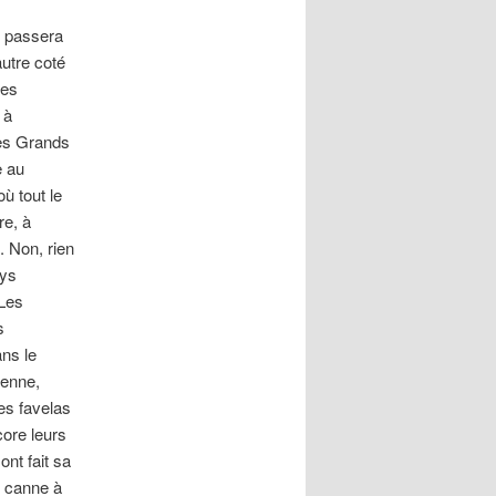
on passera
autre coté
ses
 à
es Grands
e au
ù tout le
re, à
. Non, rien
ays
 Les
s
ans le
ienne,
es favelas
core leurs
ont fait sa
e canne à