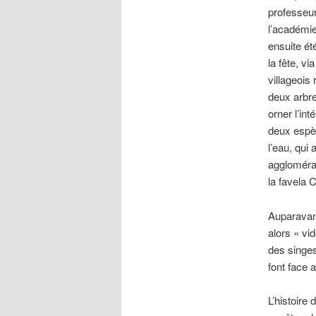
professeur
l’académi
ensuite ét
la fête, v
villageois
deux arbres
orner l’in
deux espèc
l’eau, qui 
agglomérat
la favela 
Auparavant,
alors « vid
des singes
font face a
L’histoire