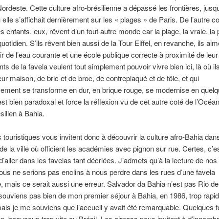
ordeste. Cette culture afro-brésilienne a dépassé les frontières, jusq
 elle s’affichait dernièrement sur les « plages » de Paris. De l’autre c
s enfants, eux, rêvent d’un tout autre monde car la plage, la vraie, la 
quotidien. S’ils rêvent bien aussi de la Tour Eiffel, en revanche, ils aim
r de l’eau courante et une école publique correcte à proximité de leur 
ts de la favela veulent tout simplement pouvoir vivre bien ici, là où il
eur maison, de bric et de broc, de contreplaqué et de tôle, et qui
ement se transforme en dur, en brique rouge, se modernise en quelq
est bien paradoxal et force la réflexion vu de cet autre coté de l’Océan
silien à Bahia.
 touristiques vous invitent donc à découvrir la culture afro-Bahia dans
 de la ville où officient les académies avec pignon sur rue. Certes, c’e
 d’aller dans les favelas tant décriées. J’admets qu’à la lecture de nos
ous ne serions pas enclins à nous perdre dans les rues d’une favela
e, mais ce serait aussi une erreur. Salvador da Bahia n’est pas Rio de
ouviens pas bien de mon premier séjour à Bahia, en 1986, trop rapid
ais je me souviens que l’accueil y avait été remarquable. Quelques f
p, beaucoup trop vite au Brésil. Les airpass nous invitent à d’innomb