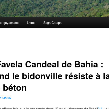
es guyanaises
Livres
Saga Carapa
Favela Candeal de Bahia :
d le bidonville résiste à l
e béton
/15/2005
euxième fois que je me rends dans l’Etat du Nordeste du Brésil
[1]
. La