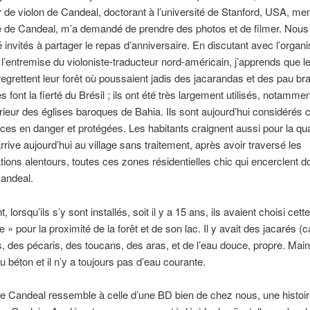
 de violon de Candeal, doctorant à l’université de Stanford, USA, m
e de Candeal, m’a demandé de prendre des photos et de filmer. Nou
é invités à partager le repas d’anniversaire. En discutant avec l’organi
ia l’entremise du violoniste-traducteur nord-américain, j’apprends que l
 regrettent leur forêt où poussaient jadis des jacarandas et des pau bra
 font la fierté du Brésil ; ils ont été très largement utilisés, notamme
térieur des églises baroques de Bahia. Ils sont aujourd’hui considéré
es en danger et protégées. Les habitants craignent aussi pour la qua
arrive aujourd’hui au village sans traitement, après avoir traversé les
ions alentours, toutes ces zones résidentielles chic qui encerclent 
Candeal.
 lorsqu’ils s’y sont installés, soit il y a 15 ans, ils avaient choisi cett
e » pour la proximité de la forêt et de son lac. Il y avait des jacarés (
, des pécaris, des toucans, des aras, et de l’eau douce, propre. Maint
u béton et il n’y a toujours pas d’eau courante.
 de Candeal ressemble à celle d’une BD bien de chez nous, une histoi