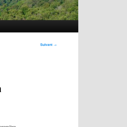
Suivant
→
a
 première