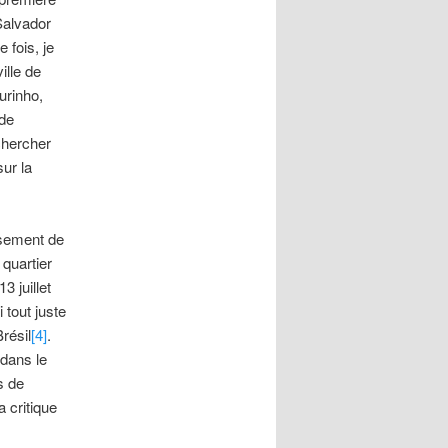
Salvador
 fois, je
ille de
urinho,
de
 chercher
ur la
ssement de
quartier
3 juillet
 tout juste
Brésil
[4]
.
 dans le
s de
 critique