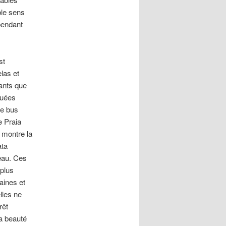
ble sens
pendant
st
las et
tants que
luées
de bus
e Praia
 montre la
ata
eau. Ces
 plus
aines et
elles ne
rêt
la beauté